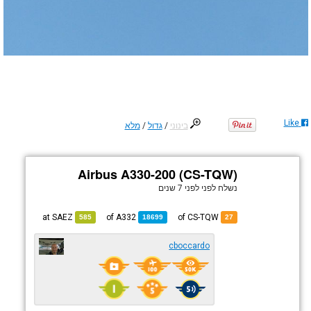
Like
בינוני
/
גדול
/
מלא
Airbus A330-200 (CS-TQW)
נשלח לפני
לפני 7 שנים
SAEZ
at
A332
of
of CS-TQW
585
18699
27
cboccardo