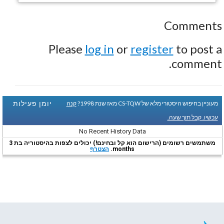
Comments
Please
log in
or
register
to post a
comment.
יומן פעילות
מעוניין בחיפוש היסטורי מלא של CS-TQW מאז שנת 1998?
קנה
עכשיו. קבל תוך שעה.
No Recent History Data
משתמשים רשומים (הרישום הוא קל ובחינם!) יכולים לצפות בהיסטוריה בת 3
months.
הצטרף