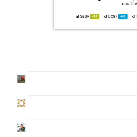
5 שנים
SBSV
at
DC87
of
497
441