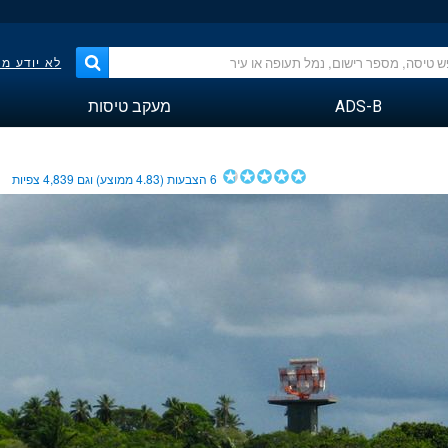
לא יודע מ
ADS-B
מעקב טיסות
6
הצבעות (
4.83
ממוצע) וגם
4,839
צפיות