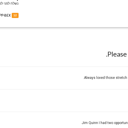
נשלח לפני
לפני 
of PP-BEX
12
Pleas
Always loved those stretch 
Jim Quinn I had two opportuni