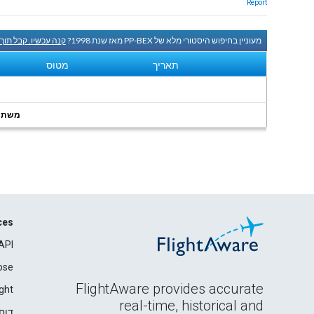
Report
מעוניין בחיפוש היסטורי מלא של PP-BEX מאז שנת 1998?
קנה עכשיו. קבל תוך
תאריך
מטוס
משתמשי
ces
API
ose
FlightAware provides accurate
ght
real-time, historical and
דוח