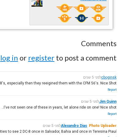
Comments
e
log in
or
register
to post a comment.
cboginsk
לפני 5 שנים
8's, especially then they reeigined them with the CFM 56's. Nice Shot.
Report
Jim Quinn
לפני 5 שנים
I've not seen one of these in years, let alone ride on one! Nice shot..
Report
Photo Uploader
Alexandro Dias
לפני 5 שנים
ties to see 2 DC-8 once in Salvador, Bahia and once in Teresina Piauí