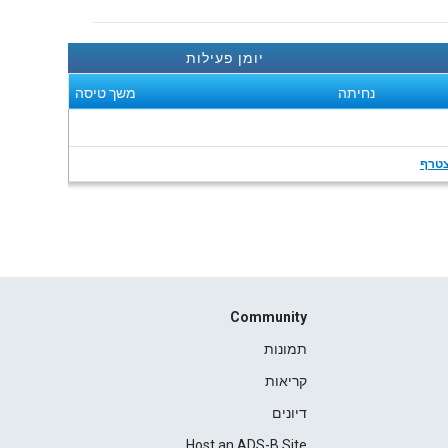
יומן פעילות
נחיתה
משך טיסה
טרף
Community
תמונות
קריאות
דיונים
Host an ADS-B Site