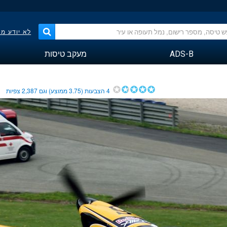
לא יודע מ
ADS-B
מעקב טיסות
4
הצבעות (
3.75
ממוצע) וגם
2,387
צפיות