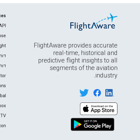
ces
API
ose
FlightAware provides accurate
ght
real-time, historical and
דוח
predictive flight insights to all
דוח
segments of the aviation
industry.
tor
ons
bal
box
 TV
con