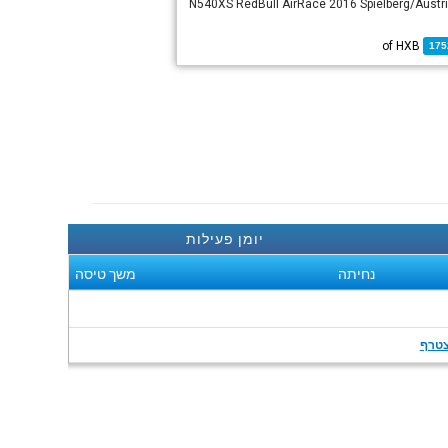
N540XS RedBull AirRace 2016 Spielberg/Austri
HXB
of
175
יומן פעילות
נחיתה
משך טיסה
טרף