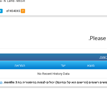
a - N. Lamb - MXS-R
of N540XS
2
7
Pleas
ך שעה.
מוצא
יעד
המראה
No Recent History Data
ם רשומים (הרישום הוא קל ובחינם!) יכולים לצפות בהיסטוריה בת 3 months.
הצ