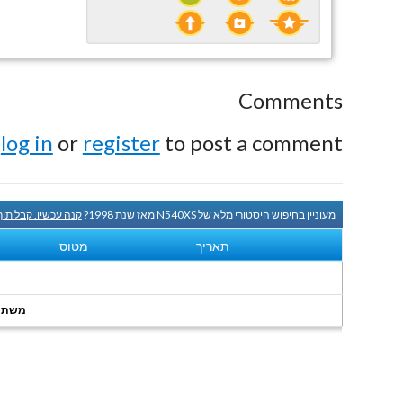
Comments
e
log in
or
register
to post a comment.
מעוניין בחיפוש היסטורי מלא של N540XS מאז שנת 1998?
קנה עכשיו. קבל תו
תאריך
מטוס
משתמשי