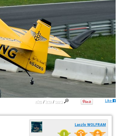
Like
בינוני
/
גדול
/
מלא
Laszlo WOLFRAM