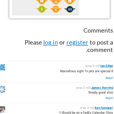
Comments
Please
log in
or
register
to post a
comment.
Ian Edge
לפני 3 שנים
Marvellous sight Tri jets are special ð
Report
James Herring
לפני 3 שנים
Really great shot!
Report
ken kemper
לפני 3 שנים
Should be on a FedEx Calendar Chris !!