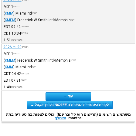
MD11
מטוס
(
KMIA
)
Miami Intl
מוצא
(
KMEM
)
Frederick W Smith Intl/Memphis
יעד
EDT
09:42
המראה
CDT
10:34
נחיתה
1:51
משך טיסה
29 יול 2026
תאריך
MD11
מטוס
(
KMEM
)
Frederick W Smith Intl/Memphis
מוצא
(
KMIA
)
Miami Intl
יעד
CDT
04:42
המראה
EDT
07:31
נחיתה
1:48
משך טיסה
עוד →
לקניית היסטוריית הטיסות ב-N621FE בקובץ אקסל →
משתמשים רשומים (הרישום הוא קל ובחינם!) יכולים לצפות בהיסטוריה בת 3
months.
הצטרף