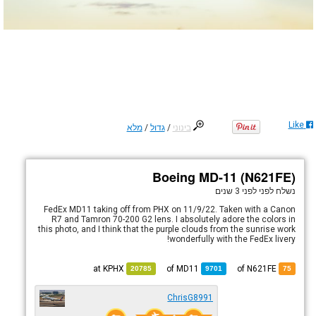
Like
בינוני
/
גדול
/
מלא
Boeing MD-11 (N621FE)
נשלח לפני
לפני 3 שנים
FedEx MD11 taking off from PHX on 11/9/22. Taken with a Canon
R7 and Tamron 70-200 G2 lens. I absolutely adore the colors in
this photo, and I think that the purple clouds from the sunrise work
wonderfully with the FedEx livery!
KPHX
at
MD11
of
of N621FE
20785
9701
75
ChrisG8991