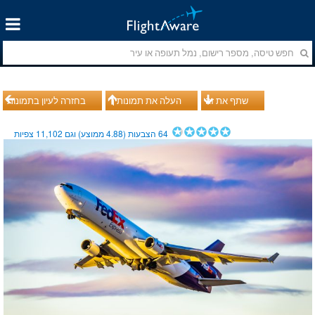
שתף את זה
העלה את תמונותיך
בחזרה לעיון בתמונות
64
הצבעות (
4.88
ממוצע) וגם
11,102
צפיות