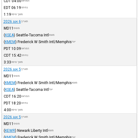
CDT
04:00
המראה
EDT
06:19
נחיתה
1:19
משך טיסה
6 אוג 2026
תאריך
MD11
מטוס
(
KSEA
)
Seattle-Tacoma Intl
מוצא
(
KMEM
)
Frederick W Smith Intl/Memphis
יעד
PDT
10:09
המראה
CDT
15:42
נחיתה
3:33
משך טיסה
5 אוג 2026
תאריך
MD11
מטוס
(
KMEM
)
Frederick W Smith Intl/Memphis
מוצא
(
KSEA
)
Seattle-Tacoma Intl
יעד
CDT
16:20
המראה
PDT
18:20
נחיתה
4:00
משך טיסה
5 אוג 2026
תאריך
MD11
מטוס
(
KEWR
)
Newark Liberty Intl
מוצא
(
KMEM
)
Frederick W Smith Intl/Memphis
יעד