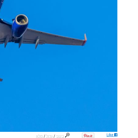
Like
בינוני
/
גדול
/
מלא