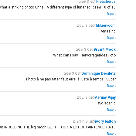
Preacher09
לפני 3 שנים
hat a striking photo Chris!! A different type of lunar eclipse?! 10 of 10!!
Report
rhbluervcom
לפני 3 שנים
Amazing!
Report
Bryant Mook
לפני 3 שנים
What can I say...Hervorragendes Foto
Report
Dominique Desilets
לפני 3 שנים
Photo à ne pas rater, faut être là juste à temps ! Super . . .
Report
Aarnav Vijay
לפני 3 שנים
So scenic!
Report
ivory batton
לפני 8 חודשים
10/10 shot W SHOT CHIRS GOOD JOB GEART JOB INCULDING THE big moon BET IT TOOK A LOT OF PAINTENCE
Report