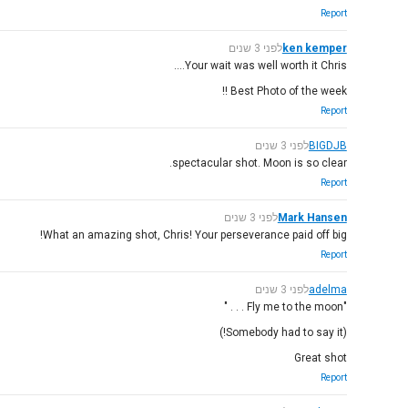
Report
ken kemper
לפני 3 שנים
Your wait was well worth it Chris....
Best Photo of the week !!
Report
BIGDJB
לפני 3 שנים
spectacular shot. Moon is so clear.
Report
Mark Hansen
לפני 3 שנים
What an amazing shot, Chris! Your perseverance paid off big!
Report
adelma
לפני 3 שנים
"Fly me to the moon . . . "
(Somebody had to say it!)
Great shot
Report