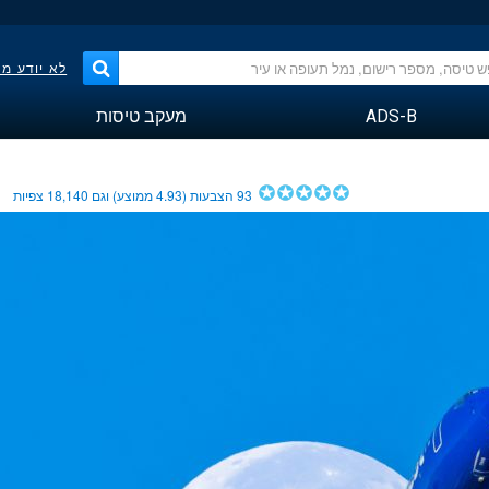
לא יודע מ
ADS-B
מעקב טיסות
93
הצבעות (
4.93
ממוצע) וגם
18,140
צפיות