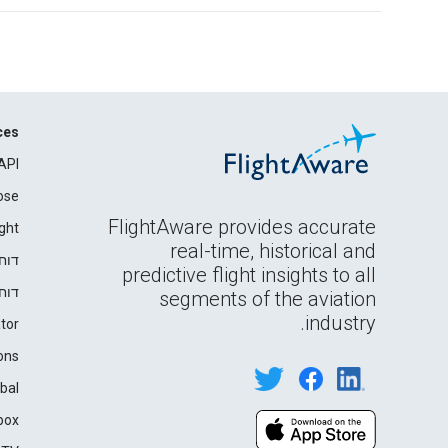
ces
API
ose
FlightAware provides accurate
ght
real-time, historical and
דוח
predictive flight insights to all
דוח
segments of the aviation
industry.
tor
ons
bal
box