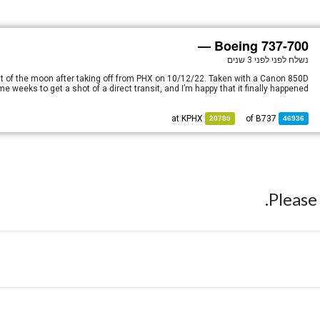
Boeing 737-700 —
נשלח לפני
לפני 3 שנים
nt of the moon after taking off from PHX on 10/12/22. Taken with a Canon 850D
 weeks to get a shot of a direct transit, and I’m happy that it finally happened!
KPHX
at
B737
of
20785
46936
Pleas