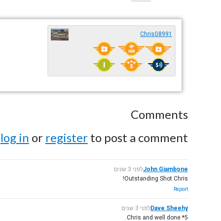
ChrisG8991
Comments
e
log in
or
register
to post a comment.
John Giambone
לפני 3 שנים
Outstanding Shot Chris!
Report
Dave Sheehy
לפני 3 שנים
5* Chris and well done.