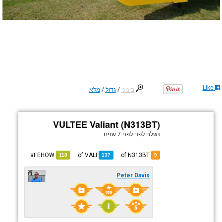
Like
בינוני
/
גדול
/
מלא
VULTEE Valiant (N313BT)
נשלח לפני
לפני 7 שנים
EHOW
at
VALI
of
of N313BT
118
137
9
Peter Davis