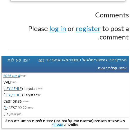
Comments
Please
log in
or
register
to post a
comment.
יומן פעילות
מעוניין בחיפוש היסטורי מלא של N313BT מאז שנת 1998?
קנה
עכשיו. קבל תוך שעה.
4 אוג 2026
תאריך
VALI
מטוס
(
LEY / EHLE
)
Lelystad
מוצא
(
LEY / EHLE
)
Lelystad
יעד
CEST
08:36
המראה
)
?
(
CEST
09:22
נחיתה
0:45
משך טיסה
משתמשים רשומים (הרישום הוא קל ובחינם!) יכולים לצפות בהיסטוריה בת 3
months.
הצטרף