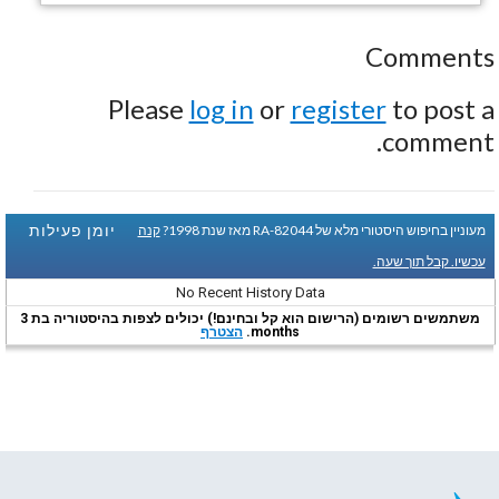
Comments
Please
log in
or
register
to post a
comment.
יומן פעילות
מעוניין בחיפוש היסטורי מלא של RA-82044 מאז שנת 1998?
קנה
עכשיו. קבל תוך שעה.
No Recent History Data
משתמשים רשומים (הרישום הוא קל ובחינם!) יכולים לצפות בהיסטוריה בת 3
months.
הצטרף