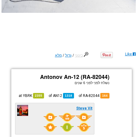
Like
בינוני
/
גדול
/
מלא
Antonov An-12 (RA-82044)
נשלח לפני
לפני 6 שנים
YBRK
at
AN12
of
of RA-82044
2355
1318
164
Steve Vit