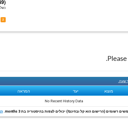
49)
נשלח
 YV-2849
2
Pleas
ך שעה.
מוצא
יעד
המראה
No Recent History Data
ם רשומים (הרישום הוא קל ובחינם!) יכולים לצפות בהיסטוריה בת 3 months.
הצ