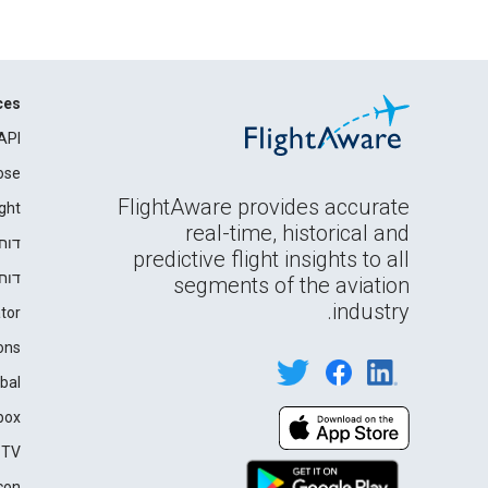
ces
API
ose
FlightAware provides accurate
ght
real-time, historical and
דוח
predictive flight insights to all
דוח
segments of the aviation
industry.
tor
ons
bal
box
 TV
con