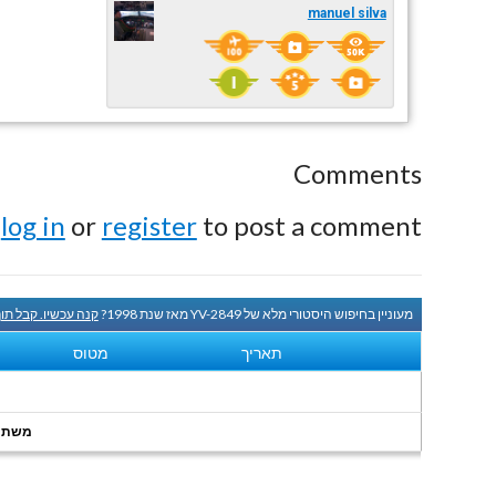
manuel silva
Comments
e
log in
or
register
to post a comment.
מעוניין בחיפוש היסטורי מלא של YV-2849 מאז שנת 1998?
קנה עכשיו. קבל תו
תאריך
מטוס
משתמשי