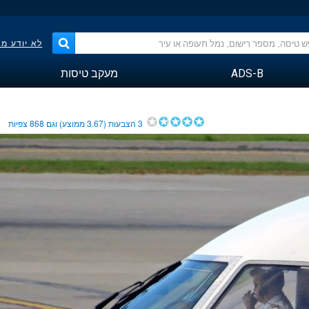
לא יודע מ
ADS-B
מעקב טיסות
3
הצבעות (
3.67
ממוצע) וגם
868
צפיות