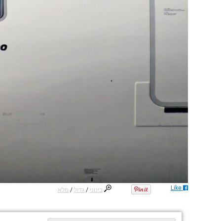
Like
בינוני
/
גדול
/
מלא