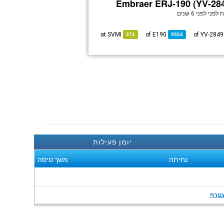
Embraer ERJ-190 (YV-28
 לפני
לפני 6 שנים
SVMI
at
E190
of
of
371
9924
יומן פעילות
נחיתה
משך טיסה
טרף