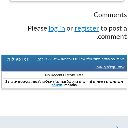
Comments
Please
log in
or
register
to post a
comment.
יומן פעילות
מעוניין בחיפוש היסטורי מלא של YV-118T מאז שנת 1998?
קנה
עכשיו. קבל תוך שעה.
No Recent History Data
משתמשים רשומים (הרישום הוא קל ובחינם!) יכולים לצפות בהיסטוריה בת 3
months.
הצטרף