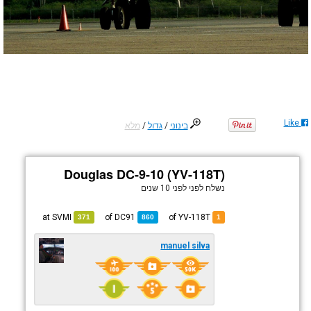
Like
בינוני
/
גדול
/
מלא
Douglas DC-9-10 (YV-118T)
נשלח לפני
לפני 10 שנים
SVMI
at
DC91
of
of YV-118T
371
860
1
manuel silva