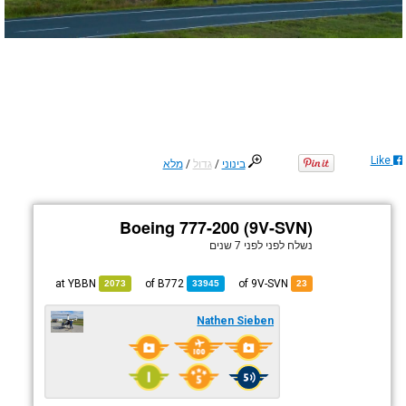
Like
בינוני
/
גדול
/
מלא
Boeing 777-200 (9V-SVN)
נשלח לפני
לפני 7 שנים
YBBN
at
B772
of
of 9V-SVN
2073
33945
23
Nathen Sieben