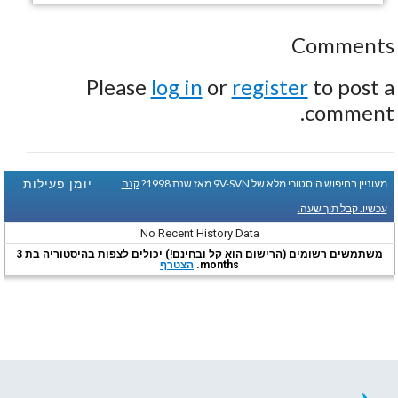
Comments
Please
log in
or
register
to post a
comment.
יומן פעילות
מעוניין בחיפוש היסטורי מלא של 9V-SVN מאז שנת 1998?
קנה
עכשיו. קבל תוך שעה.
No Recent History Data
משתמשים רשומים (הרישום הוא קל ובחינם!) יכולים לצפות בהיסטוריה בת 3
months.
הצטרף