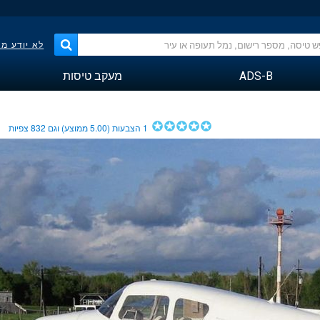
לא יודע מ
ADS-B
מעקב טיסות
1
הצבעות (
5.00
ממוצע) וגם
832
צפיות