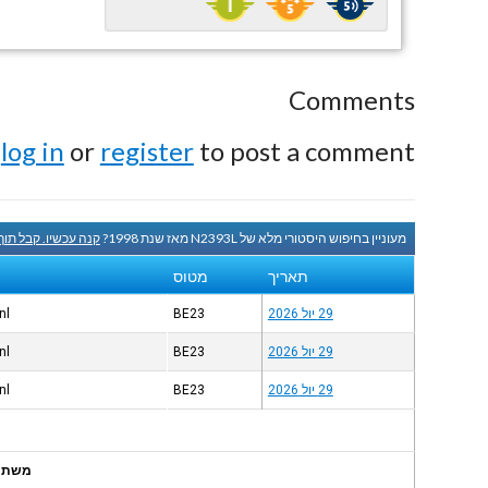
Comments
e
log in
or
register
to post a comment.
מעוניין בחיפוש היסטורי מלא של N2393L מאז שנת 1998?
קנה עכשיו. קבל תוך
תאריך
מטוס
29 יול 2026
BE23
nl
29 יול 2026
BE23
nl
29 יול 2026
BE23
nl
משתמשי