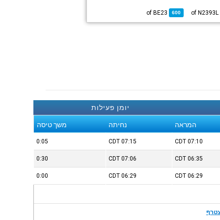
BE23
of
of N2393
600
יומן פעילות
המראה
נחיתה
משך טיסה
0:05
CDT
07:15
CDT
07:10
0:30
CDT
07:06
CDT
06:35
0:00
CDT
06:29
CDT
06:29
טרף