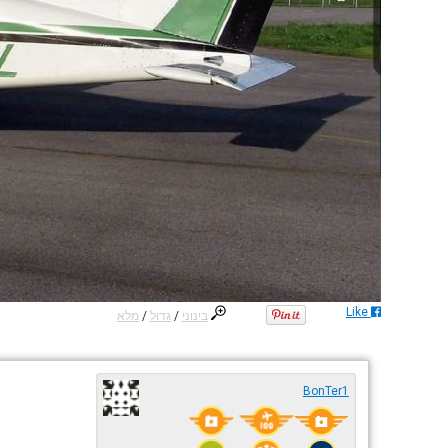
Like
בינוני
/
גדול
/
מלא
BonTer1