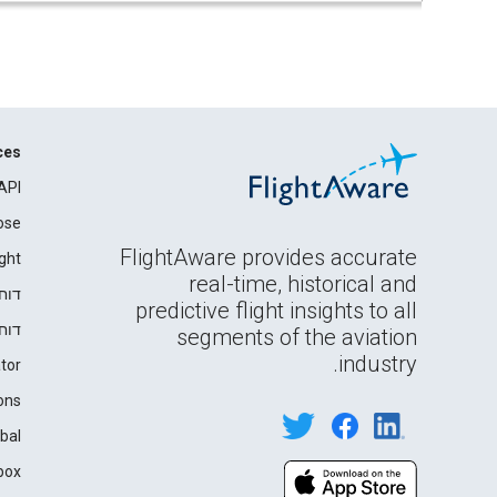
ces
API
ose
FlightAware provides accurate
ght
real-time, historical and
דוח
predictive flight insights to all
דוח
segments of the aviation
industry.
tor
ons
bal
box