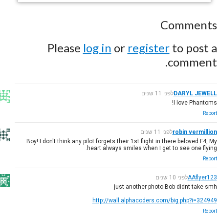
Comments
Please
log in
or
register
to post a
comment.
DARYL JEWELL
לפני 11 שנים
I love Phantoms!
Report
robin vermillion
לפני 11 שנים
Boy! I don't think any pilot forgets their 1st flight in there beloved F4, My
heart always smiles when I get to see one flying.
Report
AAflyer123
לפני 10 שנים
just another photo Bob didnt take smh
http://wall.alphacoders.com/big.php?i=324949
Report