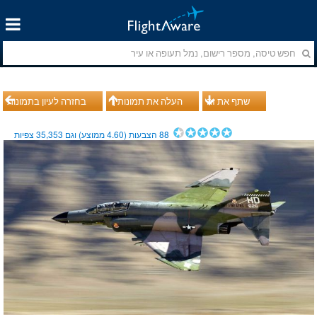
שתף את זה
העלה את תמונותיך
בחזרה לעיון בתמונות
88
הצבעות (
4.60
ממוצע) וגם
35,353
צפיות