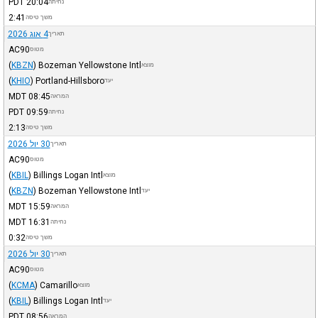
PDT
20:04
נחיתה
2:41
משך טיסה
4 אוג 2026
תאריך
AC90
מטוס
(
KBZN
)
Bozeman Yellowstone Intl
מוצא
(
KHIO
)
Portland-Hillsboro
יעד
MDT
08:45
המראה
PDT
09:59
נחיתה
2:13
משך טיסה
30 יול 2026
תאריך
AC90
מטוס
(
KBIL
)
Billings Logan Intl
מוצא
(
KBZN
)
Bozeman Yellowstone Intl
יעד
MDT
15:59
המראה
MDT
16:31
נחיתה
0:32
משך טיסה
30 יול 2026
תאריך
AC90
מטוס
(
KCMA
)
Camarillo
מוצא
(
KBIL
)
Billings Logan Intl
יעד
PDT
08:56
המראה