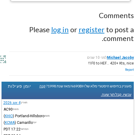
Comments
Please
log in
or
register
to post a
comment.
Michael Jacoby
לפני 10 שנים
1F0 to HEF... 420+ Kts, nice!
Report
יומן פעילות
מעוניין בחיפוש היסטורי מלא של N690BH מאז שנת 1998?
קנה
עכשיו. קבל תוך שעה.
4 אוג 2026
תאריך
AC90
מטוס
(
KHIO
)
Portland-Hillsboro
מוצא
(
KCMA
)
Camarillo
יעד
PDT
17:22
המראה