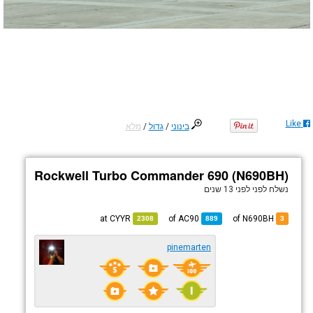
Like
בינוני
/
גדול
/
מלא
Rockwell Turbo Commander 690 (N690BH)
נשלח לפני
לפני 13 שנים
CYYR
at
AC90
of
of N690BH
2308
889
3
pinemarten