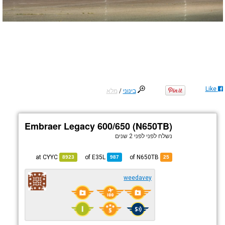
Like
בינוני
/
מלא
Embraer Legacy 600/650 (N650TB)
נשלח לפני
לפני 2 שנים
CYYC
at
E35L
of
of N650TB
8923
987
25
weedavey