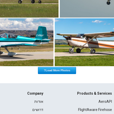
Load More Photos?
Company
Products & Services
AeroAPI
אודות
FlightAware Firehose
דרושים