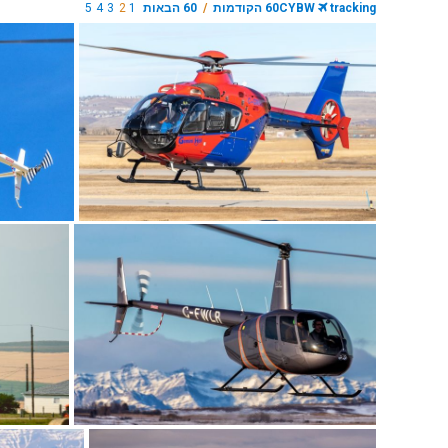
tracking
CYBW
60 הקודמות
/
60 הבאות
1
2
3
4
5