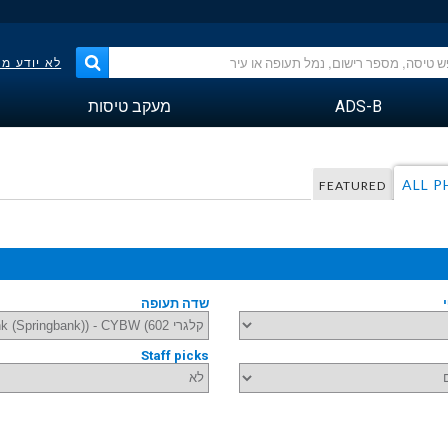
לא יודע מ
ADS-B
מעקב טיסות
ALL 
FEATURED
שדה תעופה
Staff picks