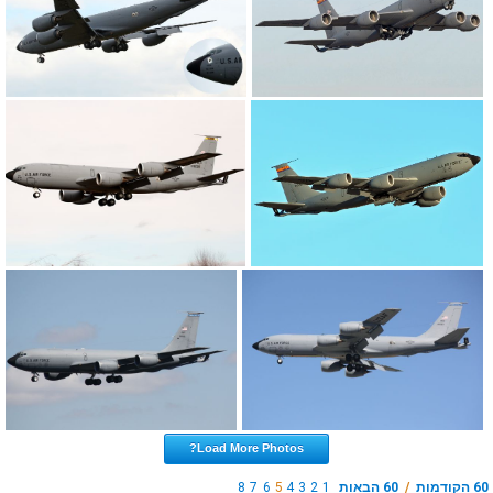
Load More Photos?
60 הקודמות
/
60 הבאות
1
2
3
4
5
6
7
8