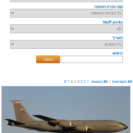
שם חברת תעופה
Staff picks
תאריך
חיפוש
המשך!
60 הקודמות
/
60 הבאות
1
2
3
4
5
6
7
8