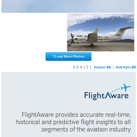
Load More Photos?
60 הקודמות
/
60 הבאות
1
2
3
4
5
6
FlightAware provides accurate real-time,
historical and predictive flight insights to all
segments of the aviation industry.