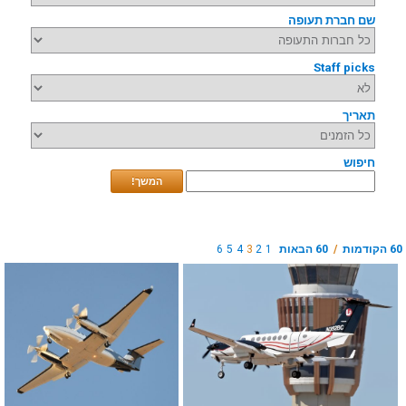
שם חברת תעופה
Staff picks
תאריך
חיפוש
המשך!
60 הקודמות
/
60 הבאות
1
2
3
4
5
6