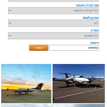
שם חברת תעופה
Staff picks
תאריך
חיפוש
המשך!