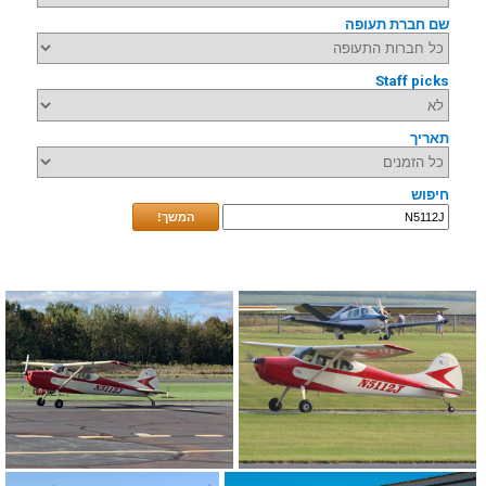
שם חברת תעופה
Staff picks
תאריך
חיפוש
המשך!